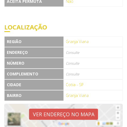
ACEITA PERMUTA
Não
LOCALIZAÇÃO
REGIÃO
Granja Viana
ENDEREÇO
Consulte
NÚMERO
Consulte
COMPLEMENTO
Consulte
CIDADE
Cotia - SP
BAIRRO
Granja Viana
VER ENDEREÇO NO MAPA