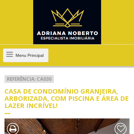
Menu
Menu Principal
Principal
REFERÊNCIA: CA030
CASA DE CONDOMÍNIO GRANJEIRA,
ARBORIZADA, COM PISCINA E ÁREA DE
LAZER INCRÍVEL!