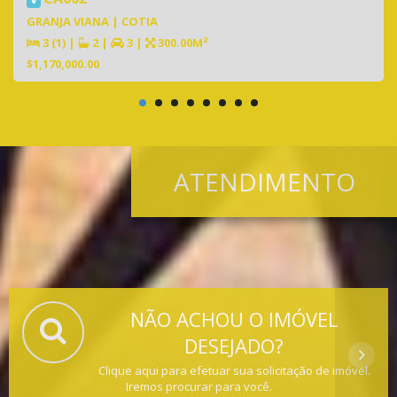
GRANJA VIANA | COTIA
3 (1)
|
2
|
3
|
300.00M²
$1,170,000.00
ATENDIMENTO
NÃO ACHOU O IMÓVEL
DESEJADO?
Clique aqui para efetuar sua solicitação de imóvel.
Iremos procurar para você.