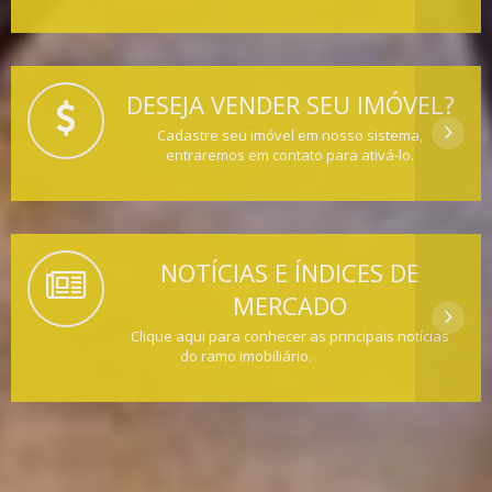
DESEJA VENDER SEU IMÓVEL?
Cadastre seu imóvel em nosso sistema,
entraremos em contato para ativá-lo.
NOTÍCIAS E ÍNDICES DE
MERCADO
Clique aqui para conhecer as principais notícias
do ramo imobiliário.