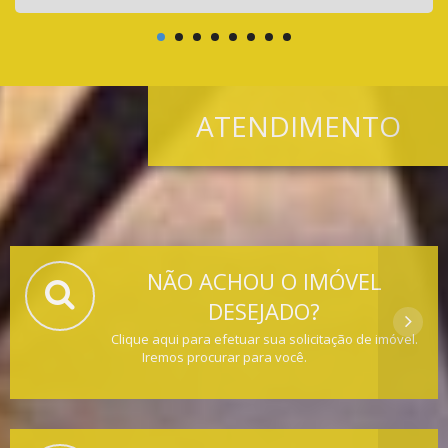
ATENDIMENTO
NÃO ACHOU O IMÓVEL
DESEJADO?
Clique aqui para efetuar sua solicitação de imóvel.
Iremos procurar para você.