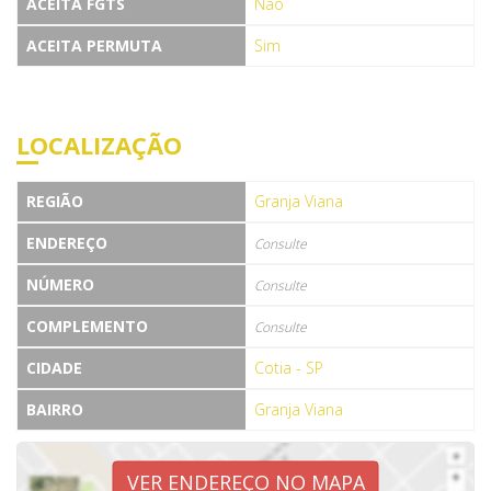
ACEITA FGTS
Não
ACEITA PERMUTA
Sim
LOCALIZAÇÃO
REGIÃO
Granja Viana
ENDEREÇO
Consulte
NÚMERO
Consulte
COMPLEMENTO
Consulte
CIDADE
Cotia - SP
BAIRRO
Granja Viana
VER ENDEREÇO NO MAPA