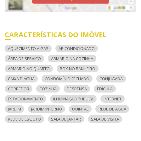
CARACTERÍSTICAS DO IMÓVEL
AQUECIMENTO A GÁS
AR CONDICIONADO
ÁREA DE SERVIÇO
ARMÁRIO NA COZINHA
ARMÁRIO NO QUARTO
BOX NO BANHEIRO
CAIXA D'ÁGUA
CONDOMÍNIO FECHADO
CONJUGADA
CORREDOR
COZINHA
DESPENSA
EDÍCULA
ESTACIONAMENTO
ILUMINAÇÃO PÚBLICA
INTERNET
JARDIM
JARDIM INTERNO
QUINTAL
REDE DE AGUA
REDE DE ESGOTO
SALA DE JANTAR
SALA DE VISITA