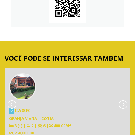
VOCÊ PODE SE INTERESSAR TAMBÉM
CA003
V
GRANJA VIANA | COTIA
3 (1)
|
2
|
6
|
400.00M²
$1,750,000.00