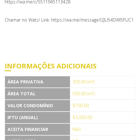
https://wa.me/c/5511945113428
Chamar no Wats/ Link: https://wa.me/message/I2JU54DWI5FUC1
INFORMAÇÕES ADICIONAIS
ÁREA PRIVATIVA
300.00 (m²)
ÁREA TOTAL
500.00 (m²)
VALOR CONDOMÍNIO
$700.00
IPTU (ANUAL)
$3,000.00
ACEITA FINANCIAR
Não