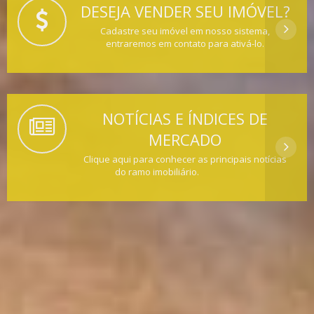
DESEJA VENDER SEU IMÓVEL?
Cadastre seu imóvel em nosso sistema,
entraremos em contato para ativá-lo.
NOTÍCIAS E ÍNDICES DE
MERCADO
Clique aqui para conhecer as principais notícias
do ramo imobiliário.