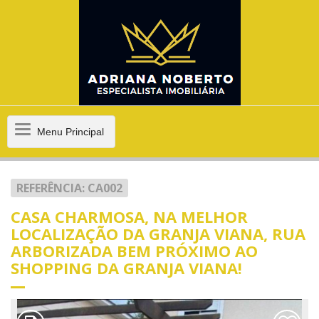
Menu
Menu Principal
Principal
REFERÊNCIA: CA002
CASA CHARMOSA, NA MELHOR
LOCALIZAÇÃO DA GRANJA VIANA, RUA
ARBORIZADA BEM PRÓXIMO AO
SHOPPING DA GRANJA VIANA!