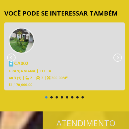
VOCÊ PODE SE INTERESSAR TAMBÉM
CA002
V
GRANJA VIANA | COTIA
3 (1)
|
2
|
3
|
300.00M²
$1,170,000.00
ATENDIMENTO