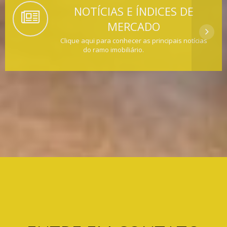
NOTÍCIAS E ÍNDICES DE
MERCADO
Clique aqui para conhecer as principais notícias
do ramo imobiliário.