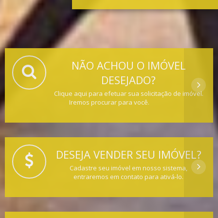
NÃO ACHOU O IMÓVEL
DESEJADO?
Clique aqui para efetuar sua solicitação de imóvel.
Iremos procurar para você.
DESEJA VENDER SEU IMÓVEL?
Cadastre seu imóvel em nosso sistema,
entraremos em contato para ativá-lo.