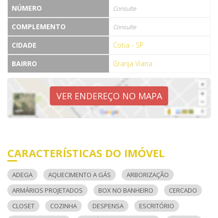
NÚMERO
Consulte
COMPLEMENTO
Consulte
CIDADE
Cotia - SP
BAIRRO
Granja Viana
VER ENDEREÇO NO MAPA
CARACTERÍSTICAS DO IMÓVEL
ADEGA
AQUECIMENTO A GÁS
ARBORIZAÇÃO
ARMÁRIOS PROJETADOS
BOX NO BANHEIRO
CERCADO
CLOSET
COZINHA
DESPENSA
ESCRITÓRIO