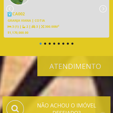
CA002
V
GRANJA VIANA | COTIA
3 (1)
|
2
|
3
|
300.00M²
$1,170,000.00
ATENDIMENTO
NÃO ACHOU O IMÓVEL
DESEJADO?