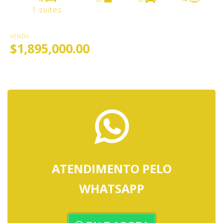
1 suítes
VENDA
$1,895,000.00
ATENDIMENTO PELO
WHATSAPP