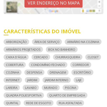
VER ENDEREÇO NO MAPA
CARACTERÍSTICAS DO IMÓVEL
ARBORIZAÇÃO
ÁREA DE SERVIÇO
ARMÁRIO NA COZINHA
ARMÁRIOS PROJETADOS
BOX NO BANHEIRO
CAIXA D'ÁGUA
CERCADO
CHURRASQUEIRA
CLOSET
COBERTURA
CONDOMÍNIO FECHADO
CORREDOR
COZINHA
DESPENSA
DRENAGEM
ESCRITÓRIO
INTERNET
JARDIM
JARDIM INTERNO
LAJE
LAREIRA
LAVABO
MURADO
PISCINA
QUADRA POLIESPORTIVA
QUARTO DE EMPREGADA
QUINTAL
REDE DE ESGOTO
RUA ASFALTADA