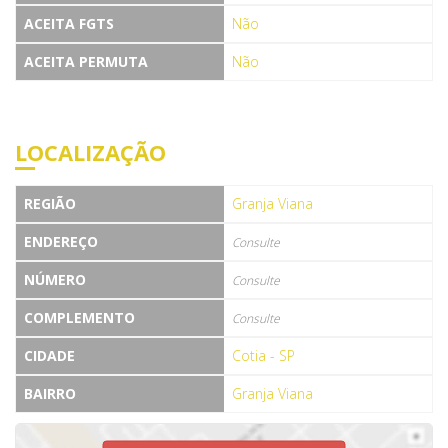
ACEITA FGTS
Não
ACEITA PERMUTA
Não
LOCALIZAÇÃO
REGIÃO
Granja Viana
ENDEREÇO
Consulte
NÚMERO
Consulte
COMPLEMENTO
Consulte
CIDADE
Cotia - SP
BAIRRO
Granja Viana