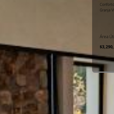
Proprie
Granja V
Área Úti
$1,990