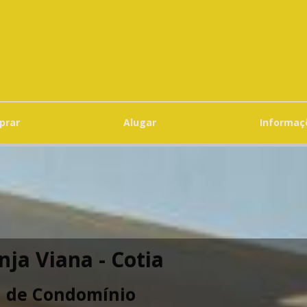
prar
Alugar
Informa
nja Viana - Cotia
a de Condomínio