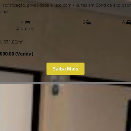
dade térrea, moderna e alto padrão em Condomínio alto padrãotérr
iana com 3 suítes!
3
5
3 suítes
l: 270.00m²
,000.00 (Venda)
Saiba Mais