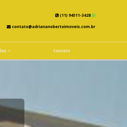
(11) 94511-3428
contato@adriananobertoimoveis.com.br
ções
Contato