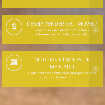
DESEJA VENDER SEU IMÓVEL?
Cadastre seu imóvel em nosso sistema,
entraremos em contato para ativá-lo.
NOTÍCIAS E ÍNDICES DE
MERCADO
Clique aqui para conhecer as principais notícias
do ramo imobiliário.