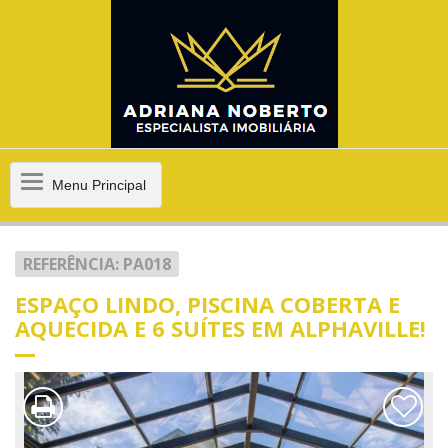
Menu
Menu Principal
Principal
REFERÊNCIA: PA018
ESPAÇO LINDO, PISCINA COBERTA E
AQUECIDA E 6 SUÍTES EM ALPHAVILLE!