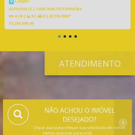
CA001
V
ALPHAVILLE | SANTANA DE PARNAÍBA
4 (4)
|
8
|
6
|
550.00M²
$3,250,000.00
ATENDIMENTO
NÃO ACHOU O IMÓVEL
DESEJADO?
Clique aqui para efetuar sua solicitação de imóvel.
Iremos procurar para você.