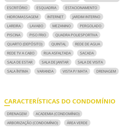
ESCRITÓRIO
ESQUADRIA
ESTACIONAMENTO
HIDROMASSAGEM
INTERNET
JARDIM INTERNO
LAREIRA
LAVABO
MEZANINO
PERGOLADO
PISCINA
PISO FRIO
QUADRA POLIESPORTIVA
QUARTO (DEPÓSITO)
QUINTAL
REDE DE AGUA
REDE TV A CABO
RUA ASFALTADA
SACADA
SALA DE ESTAR
SALA DE JANTAR
SALA DE VISITA
SALA ÍNTIMA
VARANDA
VISTA P/ MATA
DRENAGEM
CARACTERÍSTICAS DO CONDOMÍNIO
DRENAGEM
ACADEMIA (CONDOMÍNIO)
ARBORIZAÇÃO (CONDOMÍNIO)
ÁREA VERDE