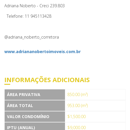
Adriana Noberto - Creci 239.803
Telefone: 11 945113428
@adriana_noberto_corretora
www.adriananobertoimoveis.com.br
INFORMAÇÕES ADICIONAIS
ÁREA PRIVATIVA
850.00 (m²)
ÁREA TOTAL
953.00 (m²)
VALOR CONDOMÍNIO
$1,500.00
IPTU (ANUAL)
$9,000.00